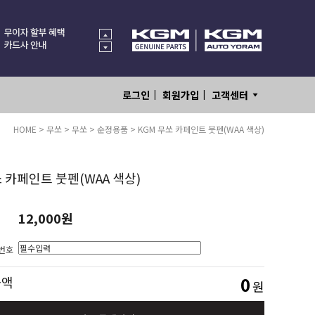
|
|
로그인
회원가입
고객센터
HOME
>
무쏘
>
무쏘
>
순정용품
> KGM 무쏘 카페인트 붓펜(WAA 색상)
쏘 카페인트 붓펜(WAA 색상)
12,000
원
번호
0
금액
원