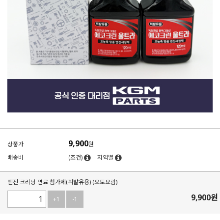
9,900
상품가
원
배송비
(조건)
지역별
엔진 크리닝 연료 첨가제(휘발유용) (오토요람)
9,900
원
+1
-1