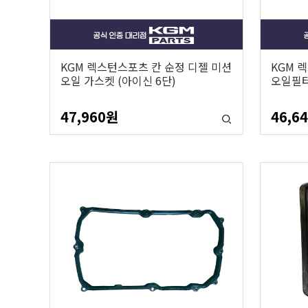
KGM 렉스턴스포츠 칸 순정 디젤 미션
KGM 
오일 가스켓 (아이신 6단)
오일필터
47,960
원
46,6