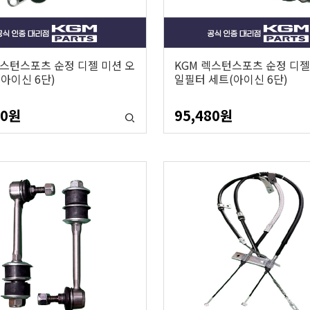
렉스턴스포츠 순정 디젤 미션 오
KGM 렉스턴스포츠 순정 디젤
(아이신 6단)
일필터 세트(아이신 6단)
40
원
95,480
원