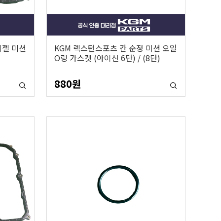
디젤 미션
KGM 렉스턴스포츠 칸 순정 미션 오일
O링 가스켓 (아이신 6단) / (8단)
880
원