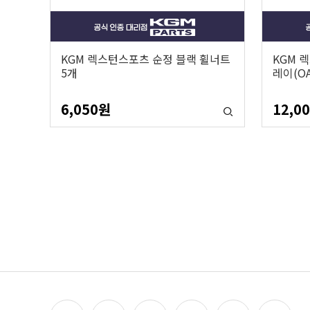
KGM 렉스턴스포츠 순정 블랙 휠너트
KGM 
5개
레이(O
6,050
원
12,0