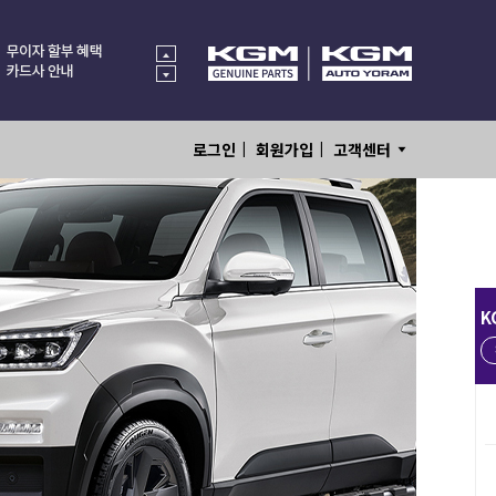
|
|
로그인
회원가입
고객센터
K