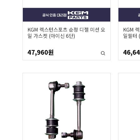
KGM 렉스턴스포츠 순정 디젤 미션 오
KGM 
일 가스켓 (아이신 6단)
일필터 
47,960
원
46,6