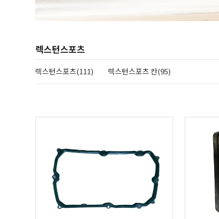
렉스턴스포츠
렉스턴스포츠(111)
렉스턴스포츠 칸(95)