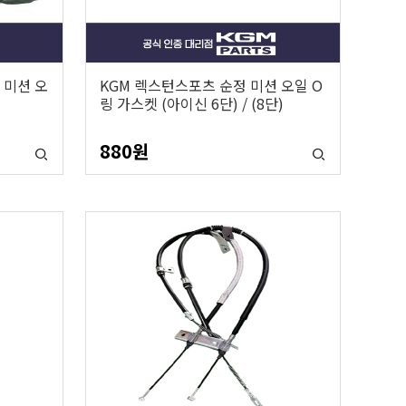
 미션 오
KGM 렉스턴스포츠 순정 미션 오일 O
링 가스켓 (아이신 6단) / (8단)
880
원