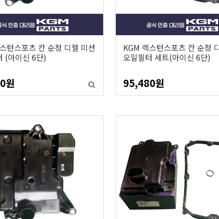
렉스턴스포츠 칸 순정 디젤 미션
KGM 렉스턴스포츠 칸 순정 
 (아이신 6단)
오일필터 세트(아이신 6단)
40
원
95,480
원