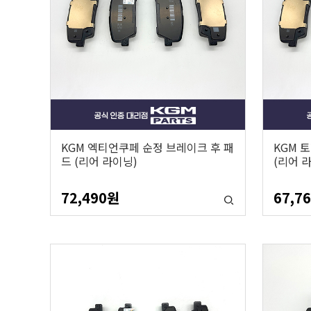
KGM 엑티언쿠페 순정 브레이크 후 패
KGM 
드 (리어 라이닝)
(리어 
72,490
원
67,7