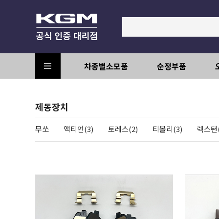
차종별소모품
순정부품
제동장치
무쏘
액티언(3)
토레스(2)
티볼리(3)
렉스턴(