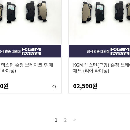
뉴 렉스턴 순정 브레이크 후 패
KGM 렉스턴(구형) 순정 브레
어 라이닝)
패드 (리어 라이닝)
90
원
62,590
원
1
2
>>