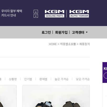
|
|
로그인
회원가입
고객센터
HOME
>
차종별소모품
>
제동장치
K
품
상품명
인기별
판매별
높은 가격순
낮은 가격순