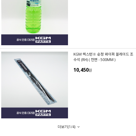
KGM 렉스턴Ⅱ 순정 와이퍼 블레이드 조
수석 (RH) ( 전면 - 500MM )
10,450
원
더보기(
1
/
4
)