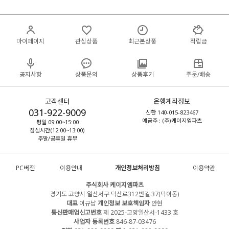
마이페이지
관심상품
최근본상품
적립금
공지사항
상품문의
상품후기
주문/배송
고객센터
은행계좌정보
031-922-9009
신한 140-015-823467
예금주 : (주)케이지엠파츠
평일 09:00~15:00
점심시간(12:00~13:00)
주말/공휴일 휴무
PC버전
이용안내
개인정보처리방침
이용약관
주식회사 케이지엠파츠
경기도 고양시 일산서구 덕산로312번길 37(덕이동)
대표
이규남
개인정보 보호책임자
안현
통신판매업신고번호
제 2025-고양일산서-1433 호
사업자 등록번호
846-87-03476