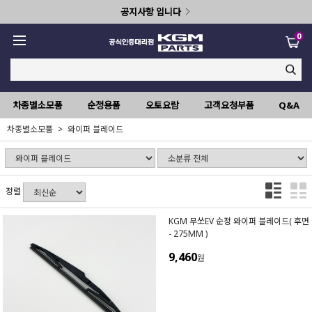
공지사항 입니다
0
차종별소모품
순정용품
오토요람
고객요청부품
Q&A
차종별소모품
와이퍼 블레이드
정렬
KGM 무쏘EV 순정 와이퍼 블레이드( 후면
- 275MM )
9,460
원