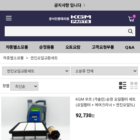
공지사항 입니다
0
차종별소모품
순정용품
오토요람
고객요청부품
Q&A
차종별소모품
엔진오일교환세트
정렬
KGM 무쏘 (가솔린) 순정 오일필터 세트
(오일필터 + 에어크리너 + 엔진오일5L)
92,730
원