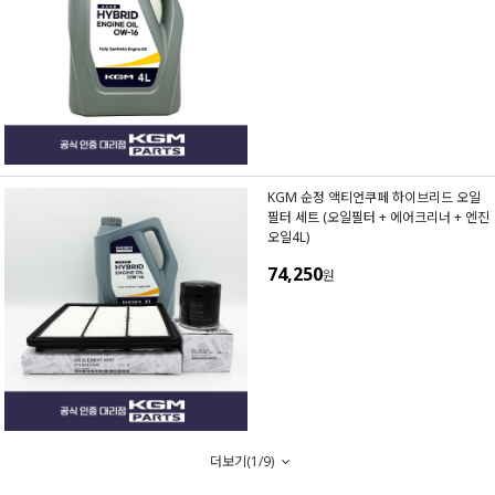
KGM 순정 액티언쿠페 하이브리드 오일
필터 세트 (오일필터 + 에어크리너 + 엔진
오일4L)
74,250
원
더보기(
1
/
9
)