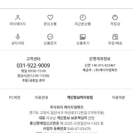
마이페이지
관심상품
최근본상품
적립금
공지사항
상품문의
상품후기
주문/배송
고객센터
은행계좌정보
031-922-9009
신한 140-015-823467
예금주 : (주)케이지엠파츠
평일 09:00~15:00
점심시간(12:00~13:00)
주말/공휴일 휴무
PC버전
이용안내
개인정보처리방침
이용약관
주식회사 케이지엠파츠
경기도 고양시 일산서구 덕산로312번길 37(덕이동)
대표
이규남
개인정보 보호책임자
안현
통신판매업신고번호
제 2025-고양일산서-1433 호
사업자 등록번호
846-87-03476