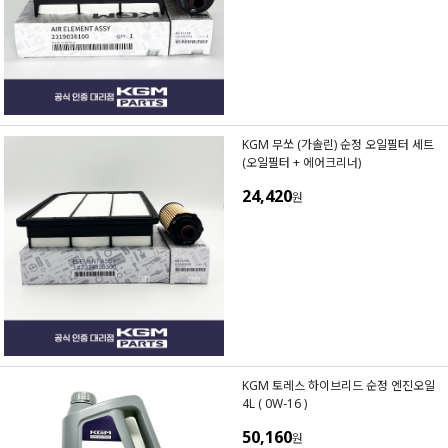
KGM 무쏘 (가솔린) 순정 오일필터 세트
(오일필터 + 에어크리너)
24,420
원
KGM 토레스 하이브리드 순정 엔진오일
4L ( 0W-16 )
50,160
원