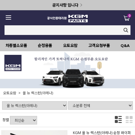
공지사항 입니다
0
차종별소모품
순정용품
오토요람
고객요청부품
Q&A
오토요람
올 뉴 렉스턴(아레나)
정렬
KGM 올 뉴 렉스턴(아레나) 순정 와이퍼