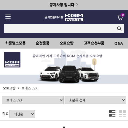
공지사항 입니다
0
차종별소모품
순정용품
오토요람
고객요청부품
Q&A
오토요람
토레스 EVX
정렬