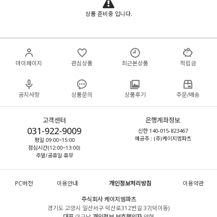
상품 준비중 입니다.
마이페이지
관심상품
최근본상품
적립금
공지사항
상품문의
상품후기
주문/배송
고객센터
은행계좌정보
031-922-9009
신한 140-015-823467
예금주 : (주)케이지엠파츠
평일 09:00~15:00
점심시간(12:00~13:00)
주말/공휴일 휴무
PC버전
이용안내
개인정보처리방침
이용약관
주식회사 케이지엠파츠
경기도 고양시 일산서구 덕산로312번길 37(덕이동)
대표
이규남
개인정보 보호책임자
안현