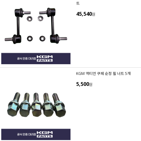
트
45,540
원
KGM 액티언 쿠페 순정 휠 너트 5개
5,500
원