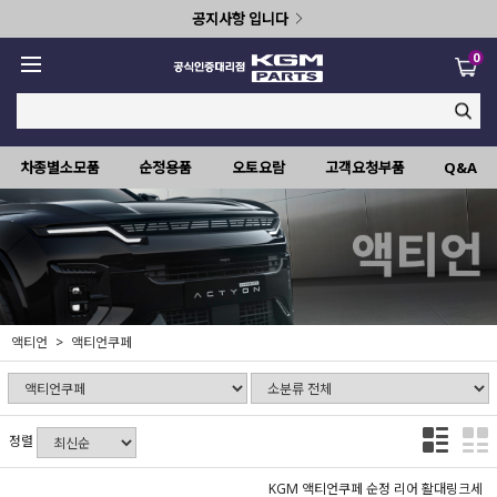
공지사항 입니다
0
차종별소모품
순정용품
오토요람
고객요청부품
Q&A
액티언
액티언쿠페
정렬
KGM 액티언쿠페 순정 리어 활대링크세