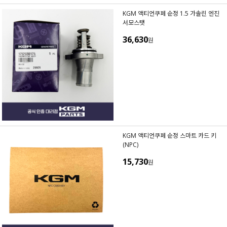
KGM 액티언쿠페 순정 1.5 가솔린 엔진
서모스탯
36,630
원
KGM 액티언쿠페 순정 스마트 카드 키
(NPC)
15,730
원